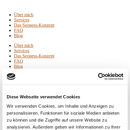
Über mich
Services
Das Seoness-Konzept
FAQ
Blog
Über mich
Services
Das Seoness-Konzept
FAQ
Blog
JETZT KONTAKT AUFNEHMEN
Kontakt aufnehmen
und Sichtbarkeit nachhaltig steigern
Diese Webseite verwendet Cookies
Lassen Sie uns sprechen
Wir verwenden Cookies, um Inhalte und Anzeigen zu
personalisieren, Funktionen für soziale Medien anbieten
Unverbindliches Erstgespräch
zu können und die Zugriffe auf unsere Website zu
Sie wollen
Ihre Sichtbarkeit steigern
, neue Mandanten oder
analysieren. Außerdem geben wir Informationen zu Ihrer