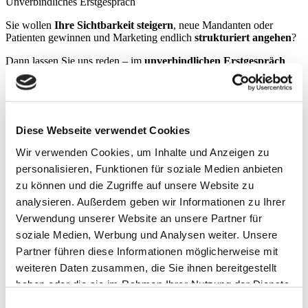
Unverbindliches Erstgespräch
Sie wollen
Ihre Sichtbarkeit steigern
, neue Mandanten oder
Patienten gewinnen und Marketing endlich
strukturiert angehen
?
Dann lassen Sie uns reden – im
unverbindlichen Erstgespräch
klären wir, wie ich Sie unterstützen kann.
Jetzt Termin vereinbaren
Jetzt E-Mail schreiben
Diese Webseite verwendet Cookies
Warum ich die richtige Partnerin für Ihr Projekt bin
Wir verwenden Cookies, um Inhalte und Anzeigen zu
So unterstütze ich Ihr Unternehmen nachhaltig
personalisieren, Funktionen für soziale Medien anbieten
zu können und die Zugriffe auf unsere Website zu
Erprobte Strategien mit messbaren Ergebnissen
analysieren. Außerdem geben wir Informationen zu Ihrer
Verwendung unserer Website an unsere Partner für
Ich habe bereits einige Kanzleien, Praxen und Dienstleister dabei
unterstützt, online sichtbarer zu werden – mit Konzepten, die in der
soziale Medien, Werbung und Analysen weiter. Unsere
Praxis funktionieren und nachhaltige Resultate bringen.
Partner führen diese Informationen möglicherweise mit
weiteren Daten zusammen, die Sie ihnen bereitgestellt
Immer am Puls der Marketingtrends
haben oder die sie im Rahmen Ihrer Nutzung der Dienste
Ob SEO, Content oder Social Media – ich setze auf aktuelle
gesammelt haben.
Einwilligungsauswahl